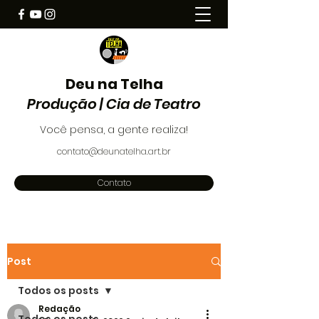
Deu na Telha
Produção | Cia de Teatro
Você pensa, a gente realiza!
contato@deunatelha.art.br
Contato
Post
Todos os posts
Redação