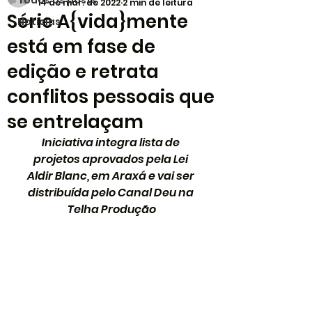
Todos os posts
14 de mar. de 2022
2 min de leitura
Série A{vida}mente
Notícias
está em fase de
edição e retrata
conflitos pessoais que
se entrelaçam
Iniciativa integra lista de 
projetos aprovados pela Lei 
Aldir Blanc, em Araxá e vai ser 
distribuída pelo Canal Deu na 
Telha Produção