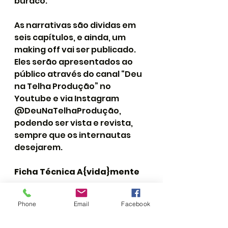
buraco.
As narrativas são dividas em 
seis capítulos, e ainda, um 
making off vai ser publicado. 
Eles serão apresentados ao 
público através do canal “Deu 
na Telha Produção” no 
Youtube e via Instagram 
@DeuNaTelhaProdução, 
podendo ser vista e revista, 
sempre que os internautas 
desejarem.
Ficha Técnica A{vida}mente
Financiado pela Lei Aldir Blanc, 
Phone
Email
Facebook
com apoio da Fundação 
Cultural Calmon Barreto, 