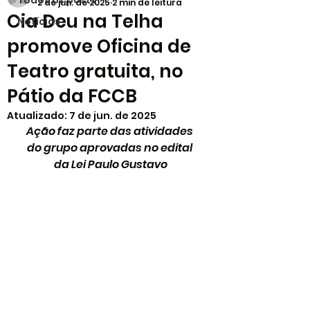
Todos os posts
2 de jun. de 2025
2 min de leitura
Cia Deu na Telha
Notícias
promove Oficina de
Teatro gratuita, no
Pátio da FCCB
Atualizado:
7 de jun. de 2025
Ação faz parte das atividades 
do grupo aprovadas no edital 
da Lei Paulo Gustavo