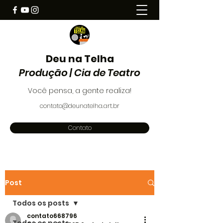
Deu na Telha
Produção | Cia de Teatro
Você pensa, a gente realiza!
contato@deunatelha.art.br
Contato
Post
Todos os posts
contato668796