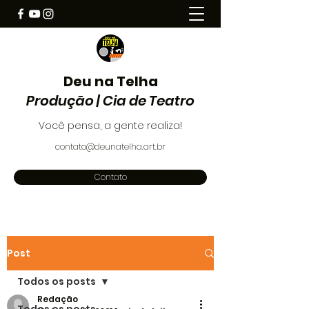
Deu na Telha
Produção | Cia de Teatro
Você pensa, a gente realiza!
contato@deunatelha.art.br
Contato
Post
Todos os posts
Redação