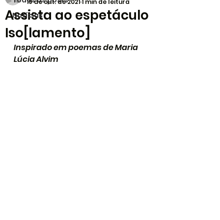
Todos os posts
19 de out. de 2021
1 min de leitura
Assista ao espetáculo
Notícias
Iso[lamento]
Inspirado em poemas de Maria 
Lúcia Alvim