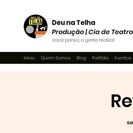
Deu na Telha
Produção | Cia de Teatro
Você pensa, a gente realiza!
Início
Quem Somos
Blog
Portfólio
Eventos
Re
se