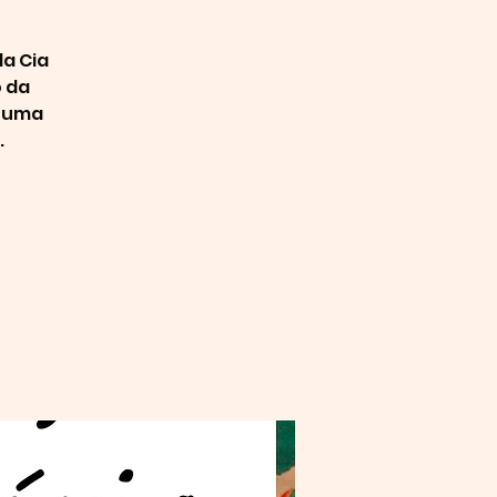
a Cia
o da
 numa
.