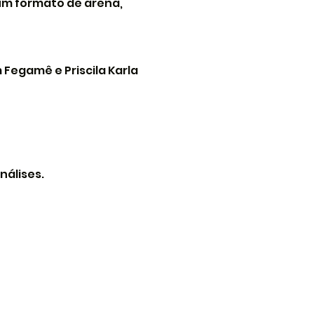
um formato de arena, 
m Fegamê e Priscila Karla
nálises.