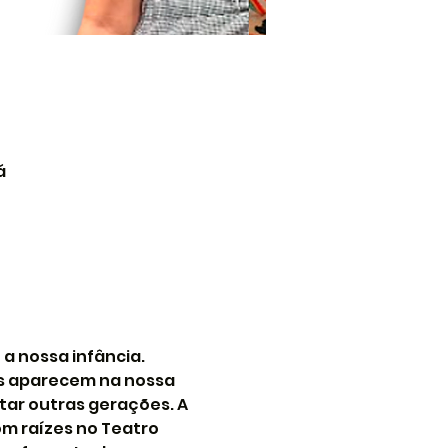
á
a nossa infância. 
s aparecem na nossa 
tar outras gerações. A 
om raízes no Teatro 