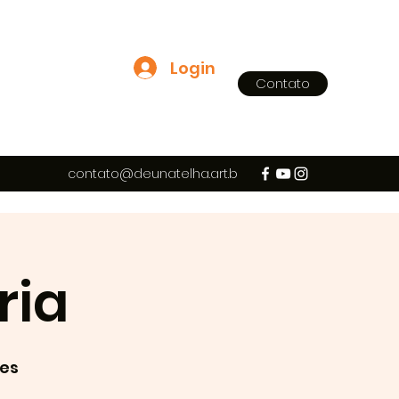
Login
Contato
contato@deunatelha.art.b
r
ria
es