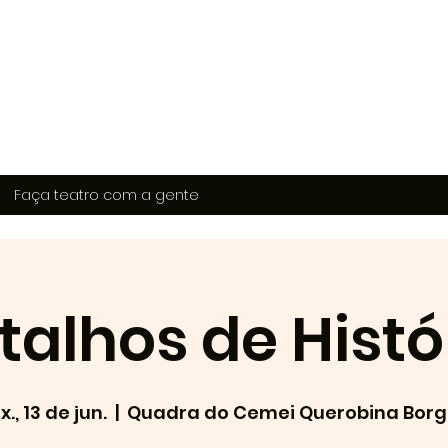
Faça teatro com a gente
talhos de Histó
x., 13 de jun.
  |  
Quadra do Cemei Querobina Borg