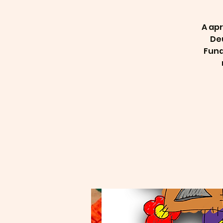
A ap
Deu
Fund